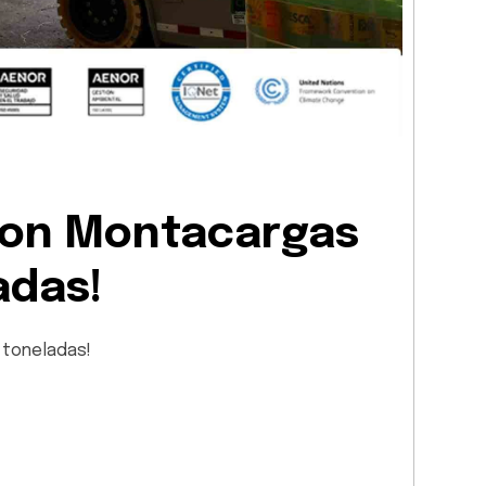
Con Montacargas
adas!
 toneladas!